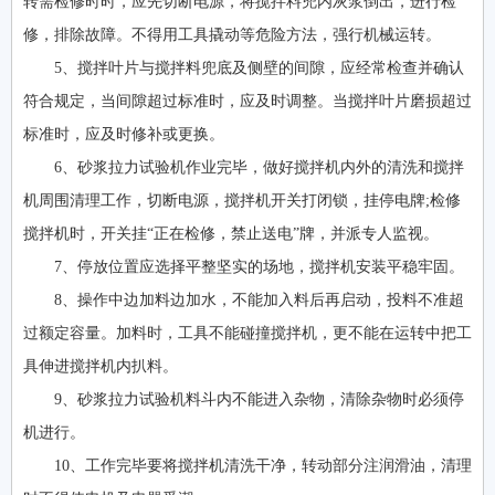
转需检修时时，应先切断电源，将搅拌料兜内灰浆倒出，进行检
修，排除故障。不得用工具撬动等危险方法，强行机械运转。
5、搅拌叶片与搅拌料兜底及侧壁的间隙，应经常检查并确认
符合规定，当间隙超过标准时，应及时调整。当搅拌叶片磨损超过
标准时，应及时修补或更换。
6、砂浆拉力试验机作业完毕，做好搅拌机内外的清洗和搅拌
机周围清理工作，切断电源，搅拌机开关打闭锁，挂停电牌;检修
搅拌机时，开关挂“正在检修，禁止送电”牌，并派专人监视。
7、停放位置应选择平整坚实的场地，搅拌机安装平稳牢固。
8、操作中边加料边加水，不能加入料后再启动，投料不准超
过额定容量。加料时，工具不能碰撞搅拌机，更不能在运转中把工
具伸进搅拌机内扒料。
9、砂浆拉力试验机料斗内不能进入杂物，清除杂物时必须停
机进行。
10、工作完毕要将搅拌机清洗干净，转动部分注润滑油，清理