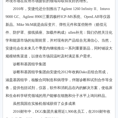
环境市场在应用市场疲软的领域却取得良好的增长。
2016年，安捷伦还分别推出了Agilent 1260 Infinity II、Intuvo
9000 GC、Agilent 8900三重四极杆ICP-MS系统、OpenLAB等仪器
新品。Mike McM就是由应变片、弹性元件和某些附件（赔偿元
件、防护罩、接线插座、加载件构成）ullen补充：我们仍然关注化
学和能源市场的短期前景，并对现有的产品组合充满信心。当然，
安捷伦会在未来几个季度内继续推出一系列重要新品，同时铺设大
规模销售渠道，以便在市场回温时及时满足客户需求。
诊断和基因组学集团
诊断和基因组学集团由安捷伦2012年收购Dako后组合而成，
涵盖基因组学，核酸合同制造和病理学，伴随诊断和试剂合作等业
务，提供包括试剂，仪器，软件和消耗品在内的解决方案，使临床
和生命科学研究领域的用户能够在细胞和分子水平上询问样品。
虽然我国在实验机领域获得了众多成果
2016财年中，DGG集团共雇用近1,900名员工，在2016财年收